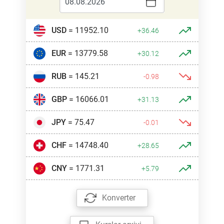
USD
= 11952.10
+36.46
EUR
= 13779.58
+30.12
RUB
= 145.21
-0.98
GBP
= 16066.01
+31.13
JPY
= 75.47
-0.01
CHF
= 14748.40
+28.65
CNY
= 1771.31
+5.79
Konverter