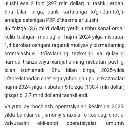
ulushi esa 2 foiz (397 mln dollar) ni tashkil etgan.
Shu bilan birga, bank kartalariga to‘g‘ridan-to‘g‘ri
amalga oshirilgan P2P o‘tkazmalar ulushi
46 foizga (8,6 mlrd dollar) yetib, ushbu kanal orqali
kelib tushgan mablag‘lar hajmi 2024-yilga nisbatan
1,4 barobar oshgani raqamli moliyaviy xizmatlarning
ommalashuvi, to‘lovlarning tezkorligi va qulayligi
hamda tranzaksiya xarajatlarining nisbatan pastligi
bilan izohlanadi. Shu bilan birga, 2025-yilda
O‘zbekistondan chet elga yuborilgan pul o‘tkazmalari
hajmi 2024-yilga nisbatan 5 foizga (138,4 mln dollar)
qisqarib, 2,7 mlrd dollarni tashkil etdi.
Valyuta ayirboshlash operatsiyalari kesimida 2025-
yilda banklar va jismoniy shaxslar o‘rtasidagi chet el
valyutasini oldi-sotdi operatsiyalari umumiy