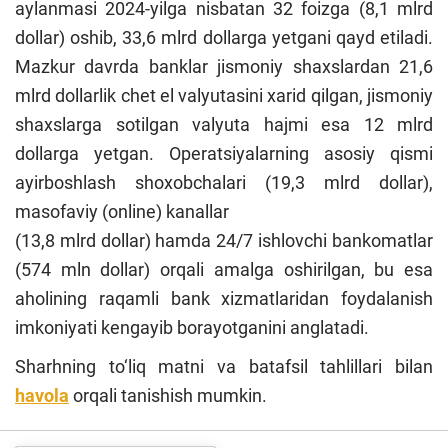
aylanmasi 2024-yilga nisbatan 32 foizga (8,1 mlrd
dollar) oshib, 33,6 mlrd dollarga yetgani qayd etiladi.
Mazkur davrda banklar jismoniy shaxslardan 21,6
mlrd dollarlik chet el valyutasini xarid qilgan, jismoniy
shaxslarga sotilgan valyuta hajmi esa 12 mlrd
dollarga yetgan. Operatsiyalarning asosiy qismi
ayirboshlash shoxobchalari (19,3 mlrd dollar),
masofaviy (online) kanallar
(13,8 mlrd dollar) hamda 24/7 ishlovchi bankomatlar
(574 mln dollar) orqali amalga oshirilgan, bu esa
aholining raqamli bank xizmatlaridan foydalanish
imkoniyati kengayib borayotganini anglatadi.
Sharhning to‘liq matni va batafsil tahlillari bilan
havola
orqali tanishish mumkin.