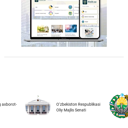
 axborot-
O‘zbekiston Respublikasi
Oliy Majlis Senati