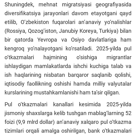
Shuningdek, mehnat migratsiyasi geografiyasida
diversifikatsiya jarayonlari davom etayotgani qayd
etilib, O‘zbekiston fuqarolari an’anaviy yo‘nalishlar
(Rossiya, Qozog‘iston, Janubiy Koreya, Turkiya) bilan
bir qatorda Yevropa va Osiyo davlatlariga ham
kengroq yo‘nalayotgani ko‘rsatiladi. 2025-yilda pul
o‘tkazmalari hajmining o‘sishiga migrantlar
ishlaydigan mamlakatlarda ishchi kuchiga talab va
ish haqlarining nisbatan barqaror saqlanib qolishi,
iqtisodiy faollikning oshishi hamda milliy valyutalar
kurslarining mustahkamlanishi ham ta’sir qilgan.
Pul o‘tkazmalari kanallari kesimida 2025-yilda
jismoniy shaxslarga kelib tushgan mablag‘larning 52
foizi (9,9 mlrd dollar) an’anaviy xalqaro pul o‘tkazma
tizimlari orqali amalga oshirilgan, bank o‘tkazmalari