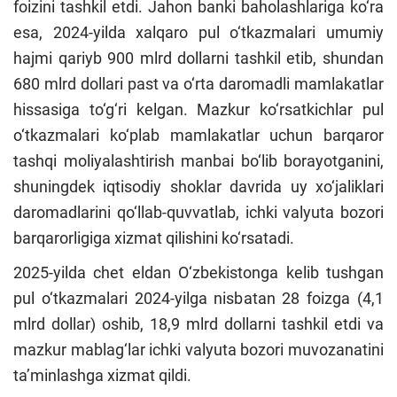
foizini tashkil etdi. Jahon banki baholashlariga ko‘ra
esa, 2024-yilda xalqaro pul o‘tkazmalari umumiy
hajmi qariyb 900 mlrd dollarni tashkil etib, shundan
680 mlrd dollari past va o‘rta daromadli mamlakatlar
hissasiga to‘g‘ri kelgan. Mazkur ko‘rsatkichlar pul
o‘tkazmalari ko‘plab mamlakatlar uchun barqaror
tashqi moliyalashtirish manbai bo‘lib borayotganini,
shuningdek iqtisodiy shoklar davrida uy xo‘jaliklari
daromadlarini qo‘llab-quvvatlab, ichki valyuta bozori
barqarorligiga xizmat qilishini ko‘rsatadi.
2025-yilda chet eldan O‘zbekistonga kelib tushgan
pul o‘tkazmalari 2024-yilga nisbatan 28 foizga (4,1
mlrd dollar) oshib, 18,9 mlrd dollarni tashkil etdi va
mazkur mablag‘lar ichki valyuta bozori muvozanatini
ta’minlashga xizmat qildi.