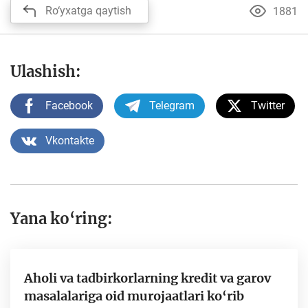
Ro‘yxatga qaytish
1881
Ulashish:
Facebook
Telegram
Twitter
Vkontakte
Yana ko‘ring:
Aholi va tadbirkorlarning kredit va garov
masalalariga oid murojaatlari ko‘rib