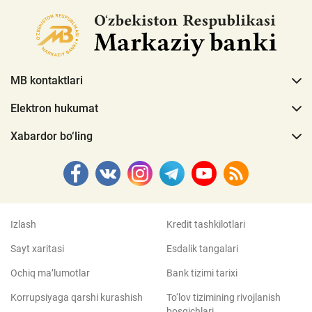
MB kontaktlari
Elektron hukumat
Xabardor bo‘ling
Izlash
Kredit tashkilotlari
Sayt xaritasi
Esdalik tangalari
Ochiq ma’lumotlar
Bank tizimi tarixi
Korrupsiyaga qarshi kurashish
To‘lov tizimining rivojlanish
bosqichlari