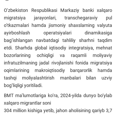
O‘zbekiston Respublikasi Markaziy banki xalqaro
migratsiya jarayonlari, transchegaraviy pul
o‘tkazmalari hamda jismoniy shaxslarning valyuta
ayirboshlash operatsiyalari dinamikasiga
bag‘ishlangan navbatdagi tahliliy sharhni taqdim
etdi. Sharhda global iqtisodiy integratsiya, mehnat
bozorlarining ochiqligi va raqamli moliyaviy
infratuzilmaning jadal rivojlanishi fonida migratsiya
oqimlarining makroiqtisodiy barqarorlik hamda
tashqi moliyalashtirish manbalari bilan uzviy
bog‘liqligi yoritiladi.
BMT ma’lumotlariga ko‘ra, 2024-yilda dunyo bo‘ylab
xalqaro migrantlar soni
304 million kishiga yetib, jahon aholisining qariyb 3,7