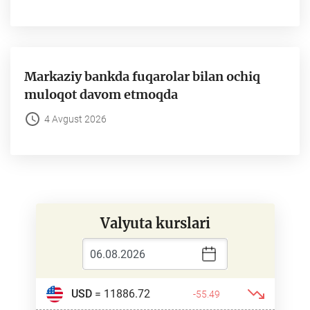
Markaziy bankda fuqarolar bilan ochiq
muloqot davom etmoqda
4 Avgust 2026
Valyuta kurslari
USD
= 11886.72
-55.49