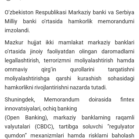
O‘zbekiston Respublikasi Markaziy banki va Serbiya
Milliy banki o‘rtasida hamkorlik memorandumi
imzolandi.
Mazkur hujjat ikki mamlakat markaziy banklari
o‘rtasida jinoiy faoliyatdan olingan daromadlarni
legallashtirish, terrorizmni moliyalashtirish hamda
ommaviy qirg‘in qurollarini tarqatishni
moliyalashtirishga qarshi kurashish sohasidagi
hamkorlikni rivojlantirishni nazarda tutadi.
Shuningdek, Memorandum doirasida fintex
innovatsiyalari, ochiq banking
(Open Banking), markaziy banklarning raqamli
valyutalari (CBDC), tartibga soluvchi “regulyator
qumdon” mexanizmlari hamda risklarni baholash