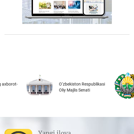
 axborot-
O‘zbekiston Respublikasi
Oliy Majlis Senati
Yangi ilova