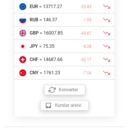
EUR
= 13717.27
-25.83
RUB
= 146.37
-1.05
GBP
= 16007.85
-43.67
JPY
= 75.35
-0.28
CHF
= 14687.66
-52.17
CNY
= 1761.23
-7.04
Konverter
Kurslar arxivi