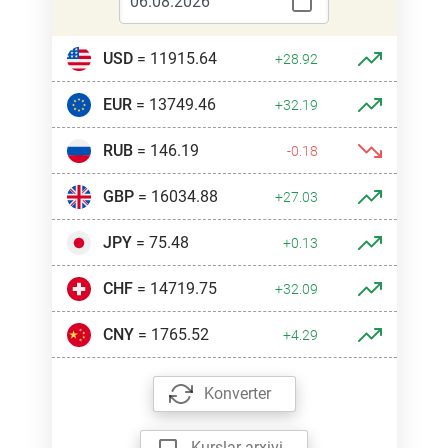
USD
= 11915.64
+28.92
EUR
= 13749.46
+32.19
RUB
= 146.19
-0.18
GBP
= 16034.88
+27.03
JPY
= 75.48
+0.13
CHF
= 14719.75
+32.09
CNY
= 1765.52
+4.29
Konverter
Kurslar arxivi