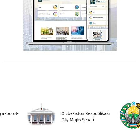
 axborot-
O‘zbekiston Respublikasi
Oliy Majlis Senati