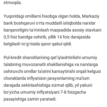
etmoqda.
Yuqoridagi omillarni hisobga olgan holda, Markaziy
bank boshqaruvi oʻrta muddatli istiqbolda narxlar
barqarorligini ta’minlash maqsadida asosiy stavkani
0,5 foiz bandga oshirib, yillik 14 foiz darajasida
belgilash toʻgʻrisida qaror qabul qildi.
Pul-kredit sharoitlarining qat’iylashtirilishi umumiy
talabning muvozanatli shakllanishiga va narxlarga
oshiruvchi omillar ta’sirini kamaytirishi orqali kelgusi
choraklarda inflyatsion jarayonlarning ma’lum
darajada sekinlashishiga xizmat qilib, yil yakuni
boʻyicha umumiy inflyatsiyani 7-8 foizgacha
pasayishiga zamin yaratadi.