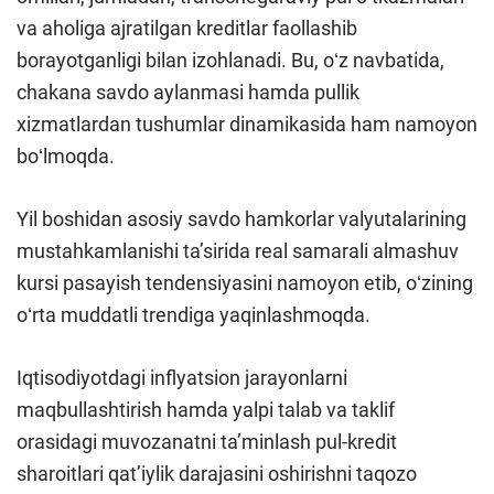
va aholiga ajratilgan kreditlar faollashib
borayotganligi bilan izohlanadi. Bu, oʻz navbatida,
chakana savdo aylanmasi hamda pullik
xizmatlardan tushumlar dinamikasida ham namoyon
boʻlmoqda.
Yil boshidan asosiy savdo hamkorlar valyutalarining
mustahkamlanishi ta’sirida real samarali almashuv
kursi pasayish tendensiyasini namoyon etib, oʻzining
oʻrta muddatli trendiga yaqinlashmoqda.
Iqtisodiyotdagi inflyatsion jarayonlarni
maqbullashtirish hamda yalpi talab va taklif
orasidagi muvozanatni ta’minlash pul-kredit
sharoitlari qat’iylik darajasini oshirishni taqozo