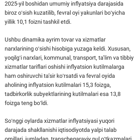
2025-yil boshidan umumiy inflyatsiya darajasida
biroz oʻsish kuzatilib, fevral oyi yakunlari boʻyicha
yillik 10,1 foizni tashkil etdi.
Ushbu dinamika ayrim tovar va xizmatlar
narxlarining oʻsishi hisobiga yuzaga keldi. Xususan,
yoqilgʻi narxlari, kommunal, transport, ta’lim va tibbiy
xizmatlar tariflari oshishi inflyatsion kutilmalarga
ham oshiruvchi ta’sir koʻrsatdi va fevral oyida
aholining inflyatsion kutilmalari 15,3 foizga,
tadbirkorlik subyektlarining kutilmalari esa 13,8
foizga teng boʻldi.
Soʻnggi oylarda xizmatlar inflyatsiyasi yuqori
darajada shakllanishi iqtisodiyotda yalpi talab
omillari, jumladan, transchegaraviy pul oʻtkazmalari