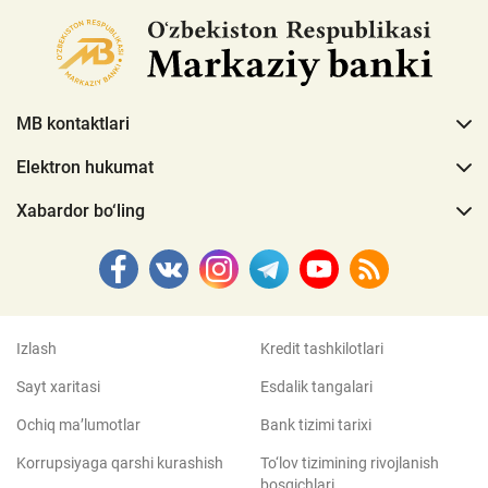
MB kontaktlari
Elektron hukumat
Xabardor bo‘ling
Izlash
Kredit tashkilotlari
Sayt xaritasi
Esdalik tangalari
Ochiq ma’lumotlar
Bank tizimi tarixi
Korrupsiyaga qarshi kurashish
To‘lov tizimining rivojlanish
bosqichlari