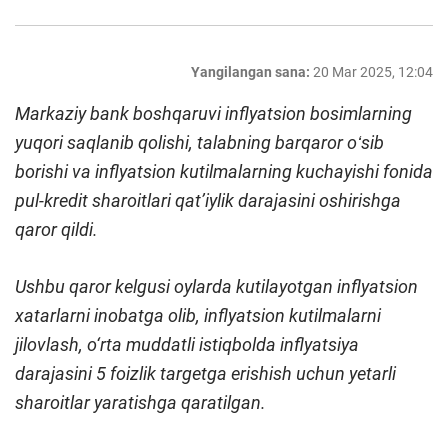
Yangilangan sana:
20 Mar 2025, 12:04
Markaziy bank boshqaruvi inflyatsion bosimlarning
yuqori saqlanib qolishi, talabning barqaror oʻsib
borishi va inflyatsion kutilmalarning kuchayishi fonida
pul-kredit sharoitlari qat’iylik darajasini oshirishga
qaror qildi.
Ushbu qaror kelgusi oylarda kutilayotgan inflyatsion
xatarlarni inobatga olib, inflyatsion kutilmalarni
jilovlash,
o‘rta muddatli istiqbolda inflyatsiya
darajasini 5 foizlik targetga erishish uchun yetarli
sharoitlar yaratishga qaratilgan.