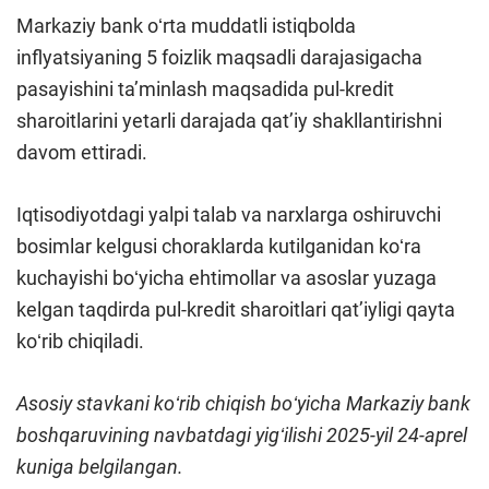
Markaziy bank oʻrta muddatli istiqbolda
inflyatsiyaning 5 foizlik maqsadli darajasigacha
pasayishini ta’minlash maqsadida pul-kredit
sharoitlarini yetarli darajada qat’iy shakllantirishni
davom ettiradi.
Iqtisodiyotdagi yalpi talab va narxlarga oshiruvchi
bosimlar kelgusi choraklarda kutilganidan koʻra
kuchayishi boʻyicha ehtimollar va asoslar yuzaga
kelgan taqdirda pul-kredit sharoitlari qat’iyligi qayta
koʻrib chiqiladi.
Asosiy stavkani koʻrib chiqish boʻyicha Markaziy bank
boshqaruvining navbatdagi yigʻilishi 2025
-
yil 24
-
aprel
kuniga belgilangan.