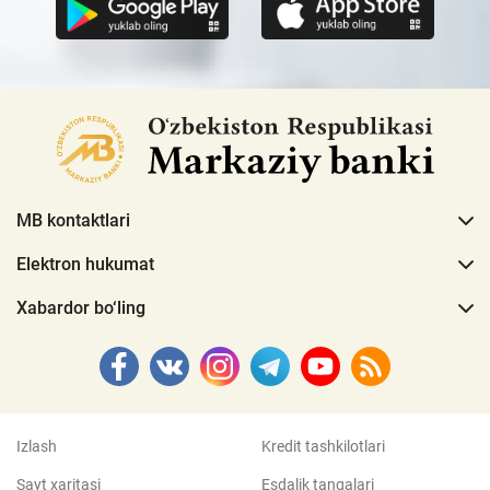
MB kontaktlari
Elektron hukumat
Xabardor bo‘ling
Izlash
Kredit tashkilotlari
Sayt xaritasi
Esdalik tangalari