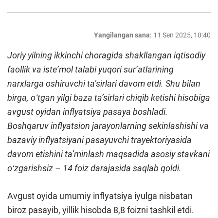
Yangilangan sana:
11 Sen 2025, 10:40
Joriy yilning ikkinchi choragida shakllangan iqtisodiy
faollik va isteʼmol talabi yuqori surʼatlarining
narxlarga oshiruvchi taʼsirlari davom etdi. Shu bilan
birga, oʻtgan yilgi baza taʼsirlari chiqib ketishi hisobiga
avgust oyidan inflyatsiya pasaya boshladi.
Boshqaruv inflyatsion jarayonlarning sekinlashishi va
bazaviy inflyatsiyani pasayuvchi trayektoriyasida
davom etishini taʼminlash maqsadida asosiy stavkani
oʻzgarishsiz – 14 foiz darajasida saqlab qoldi.
Avgust oyida umumiy inflyatsiya iyulga nisbatan
biroz pasayib, yillik hisobda 8,8 foizni tashkil etdi.