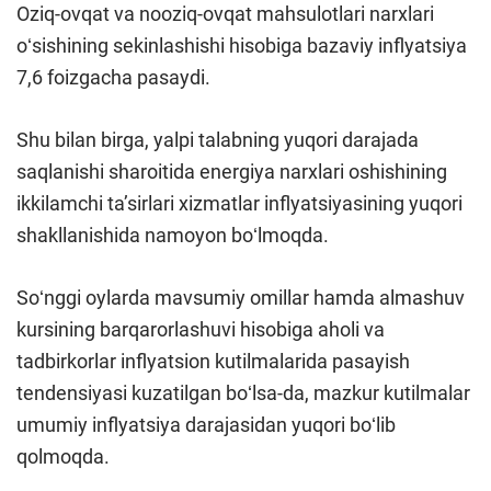
Oziq-ovqat va nooziq-ovqat mahsulotlari narxlari
oʻsishining sekinlashishi hisobiga bazaviy inflyatsiya
7,6 foizgacha pasaydi.
Shu bilan birga, yalpi talabning yuqori darajada
saqlanishi sharoitida energiya narxlari oshishining
ikkilamchi taʼsirlari xizmatlar inflyatsiyasining yuqori
shakllanishida namoyon boʻlmoqda.
Soʻnggi oylarda mavsumiy omillar hamda almashuv
kursining barqarorlashuvi hisobiga aholi va
tadbirkorlar inflyatsion kutilmalarida pasayish
tendensiyasi kuzatilgan boʻlsa-da, mazkur kutilmalar
umumiy inflyatsiya darajasidan yuqori boʻlib
qolmoqda.