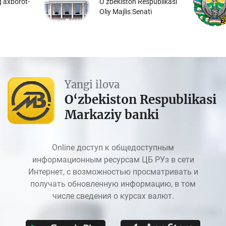
 axborot-
O‘zbekiston Respublikasi
Oliy Majlis Senati
Yangi ilova
O‘zbekiston Respublikasi
Markaziy banki
Online доступ к общедоступным
информационным ресурсам ЦБ РУз в сети
Интернет, с возможностью просматривать и
получать обновленную информацию, в том
числе сведения о курсах валют.