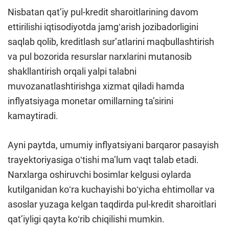
Nisbatan qatʼiy pul-kredit sharoitlarining davom
ettirilishi iqtisodiyotda jamgʻarish jozibadorligini
saqlab qolib, kreditlash surʼatlarini maqbullashtirish
va pul bozorida resurslar narxlarini mutanosib
shakllantirish orqali yalpi talabni
muvozanatlashtirishga xizmat qiladi hamda
inflyatsiyaga monetar omillarning taʼsirini
kamaytiradi.
Ayni paytda, umumiy inflyatsiyani barqaror pasayish
trayektoriyasiga oʻtishi maʼlum vaqt talab etadi.
Narxlarga oshiruvchi bosimlar kelgusi oylarda
kutilganidan koʻra kuchayishi boʻyicha ehtimollar va
asoslar yuzaga kelgan taqdirda pul-kredit sharoitlari
qatʼiyligi qayta koʻrib chiqilishi mumkin.