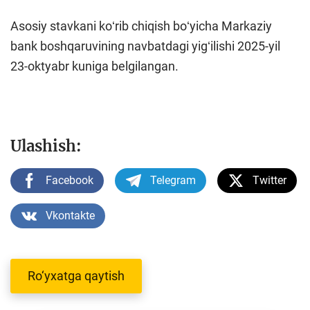
Asosiy stavkani koʻrib chiqish boʻyicha Markaziy
bank boshqaruvining navbatdagi yigʻilishi 2025-yil
23-oktyabr kuniga belgilangan.
Ulashish:
Facebook
Telegram
Twitter
Vkontakte
Ro‘yxatga qaytish