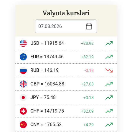
Valyuta kurslari
USD
= 11915.64
+28.92
EUR
= 13749.46
+32.19
RUB
= 146.19
-0.18
GBP
= 16034.88
+27.03
JPY
= 75.48
+0.13
CHF
= 14719.75
+32.09
CNY
= 1765.52
+4.29