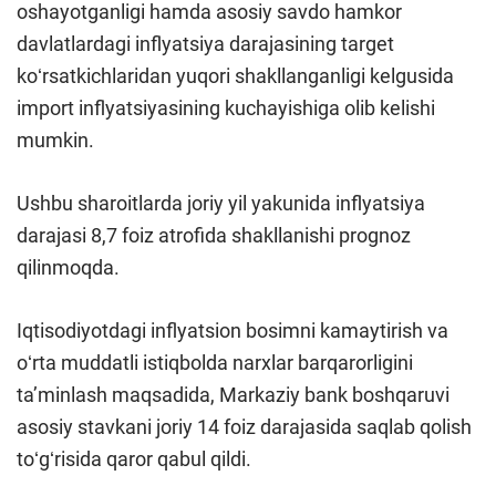
oshayotganligi hamda asosiy savdo hamkor
davlatlardagi inflyatsiya darajasining target
koʻrsatkichlaridan yuqori shakllanganligi kelgusida
import inflyatsiyasining kuchayishiga olib kelishi
mumkin.
Ushbu sharoitlarda joriy yil yakunida inflyatsiya
darajasi 8,7 foiz atrofida shakllanishi prognoz
qilinmoqda.
Iqtisodiyotdagi inflyatsion bosimni kamaytirish va
oʻrta muddatli istiqbolda narxlar barqarorligini
taʼminlash maqsadida, Markaziy bank boshqaruvi
asosiy stavkani joriy 14 foiz darajasida saqlab qolish
toʻgʻrisida qaror qabul qildi.