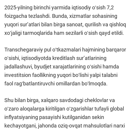
2025-yilning birinchi yarmida iqtisodiy oʻsish 7,2
foizgacha tezlashdi. Bunda, xizmatlar sohasining
yuqori surʼatlari bilan birga sanoat, qurilish va qishloq
xoʻjaligi tarmoqlarida ham sezilarli oʻsish qayd etildi.
Transchegaraviy pul oʻtkazmalari hajmining barqaror
oʻsishi, iqtisodiyotda kreditlash surʼatlarining
jadallashuvi, byudjet xarajatlarining oʻsishi hamda
investitsion faollikning yuqori boʻlishi yalpi talabni
faol ragʻbatlantiruvchi omillardan boʻlmoqda.
Shu bilan birga, xalqaro savdodagi cheklovlar va
oʻzaro aloqalarga kiritilgan oʻzgarishlar tufayli global
inflyatsiyaning pasayishi kutilganidan sekin
kechayotgani, jahonda oziq-ovqat mahsulotlari narxi