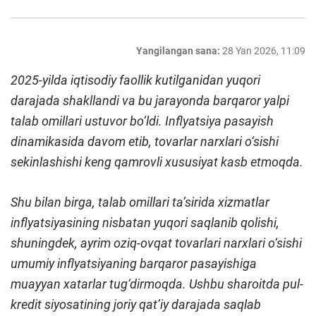
Yangilangan sana:
28 Yan 2026, 11:09
2025-yilda iqtisodiy faollik kutilganidan yuqori
darajada shakllandi va bu jarayonda barqaror yalpi
talab omillari ustuvor bo‘ldi. Inflyatsiya pasayish
dinamikasida davom etib, tovarlar narxlari o‘sishi
sekinlashishi keng qamrovli xususiyat kasb etmoqda.
Shu bilan birga, talab omillari ta’sirida xizmatlar
inflyatsiyasining nisbatan yuqori saqlanib qolishi,
shuningdek, ayrim oziq-ovqat tovarlari narxlari o‘sishi
umumiy inflyatsiyaning barqaror pasayishiga
muayyan xatarlar tug‘dirmoqda. Ushbu sharoitda pul-
kredit siyosatining joriy qat’iy darajada saqlab