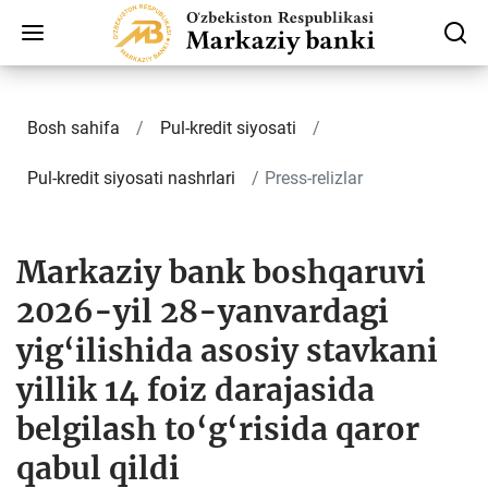
Bosh sahifa
Pul-kredit siyosati
Pul-kredit siyosati nashrlari
Press-relizlar
Markaziy bank boshqaruvi
2026-yil 28-yanvardagi
yig‘ilishida asosiy stavkani
yillik 14 foiz darajasida
belgilash to‘g‘risida qaror
qabul qildi