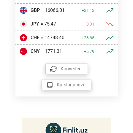
GBP
= 16066.01
+31.13
JPY
= 75.47
-0.01
CHF
= 14748.40
+28.65
CNY
= 1771.31
+5.79
Konverter
Kurslar arxivi