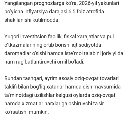
Yangilangan prognozlarga ko‘ra, 2026-yil yakunlari
bo‘yicha inflyatsiya darajasi 6,5 foiz atrofida
shakllanishi kutilmoqda.
Yuqori investitsion faollik, fiskal xarajatlar va pul
o‘tkazmalarining ortib borishi iqtisodiyotda
daromadlar o‘sishi hamda iste’mol talabini joriy yilda
ham rag‘batlantiruvchi omil bo‘ladi.
Bundan tashqari, ayrim asosiy oziq-ovqat tovarlari
taklifi bilan bog‘liq xatarlar hamda qish mavsumida
ta’minotdagi uzilishlar kelgusi oylarda oziq-ovqat
hamda xizmatlar narxlariga oshiruvchi ta’sir
ko‘rsatishi mumkin.