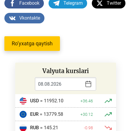
Facebook
Telegram
Twitter
Vkontakte
Ro‘yxatga qaytish
Valyuta kurslari
USD
= 11952.10
+36.46
EUR
= 13779.58
+30.12
RUB
= 145.21
-0.98