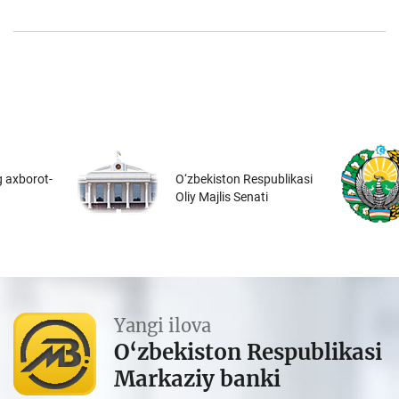
 axborot-
O‘zbekiston Respublikasi
Oliy Majlis Senati
Yangi ilova
O‘zbekiston Respublikasi
Markaziy banki