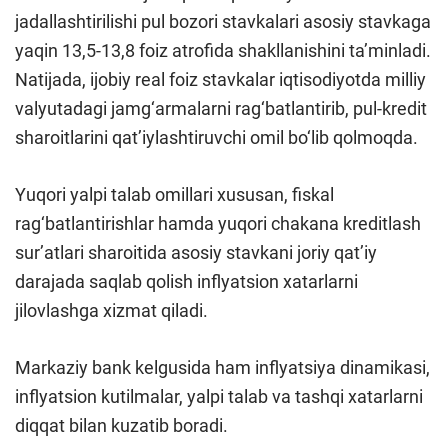
jadallashtirilishi pul bozori stavkalari asosiy stavkaga
yaqin 13,5-13,8 foiz atrofida shakllanishini ta’minladi.
Natijada, ijobiy real foiz stavkalar iqtisodiyotda milliy
valyutadagi jamg‘armalarni rag‘batlantirib, pul-kredit
sharoitlarini qat’iylashtiruvchi omil bo‘lib qolmoqda.
Yuqori yalpi talab omillari xususan, fiskal
rag‘batlantirishlar hamda yuqori chakana kreditlash
sur’atlari sharoitida asosiy stavkani joriy qat’iy
darajada saqlab qolish inflyatsion xatarlarni
jilovlashga xizmat qiladi.
Markaziy bank kelgusida ham inflyatsiya dinamikasi,
inflyatsion kutilmalar, yalpi talab va tashqi xatarlarni
diqqat bilan kuzatib boradi.