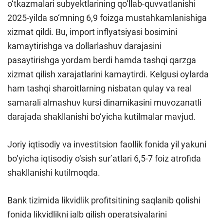
o‘tkazmalari subyektlarining qo‘llab-quvvatlanishi
2025-yilda so‘mning 6,9 foizga mustahkamlanishiga
xizmat qildi. Bu, import inflyatsiyasi bosimini
kamaytirishga va dollarlashuv darajasini
pasaytirishga yordam berdi hamda tashqi qarzga
xizmat qilish xarajatlarini kamaytirdi. Kelgusi oylarda
ham tashqi sharoitlarning nisbatan qulay va real
samarali almashuv kursi dinamikasini muvozanatli
darajada shakllanishi bo‘yicha kutilmalar mavjud.
Joriy iqtisodiy va investitsion faollik fonida yil yakuni
bo‘yicha iqtisodiy o‘sish sur’atlari 6,5-7 foiz atrofida
shakllanishi kutilmoqda.
Bank tizimida likvidlik profitsitining saqlanib qolishi
fonida likvidlikni jalb qilish operatsiyalarini