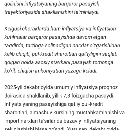
qolinishi inflyatsiyaning barqaror pasayish
trayektoriyasida shakllanishini ta’minlaydi.
Kelgusi choraklarda ham inflyatsiya va inflyatsion
kutilmalar barqaror pasayishda davom etgan
taqdirda, tartibga solinadigan narxlar o‘zgarishidan
kelib chiqib, pul-kredit sharoitlari qat’iyligini saqlab
qolgan holda asosiy stavkani pasayish tomonga
ko‘rib chiqish imkoniyatlari yuzaga keladi.
2025-yil dekabr oyida umumiy inflyatsiya prognoz
doirasida shakllanib, yillik 7,3 foizgacha pasaydi.
Inflyatsiyaning pasayishiga qat’iy pul-kredit
sharoitlari, almashuv kursining mustahkamlanishi va
import narxlari ta’sirlarida bazaviy inflyatsiyaning
sekinlashishi hissa qo‘shdi. Xususan, dekabr oyida