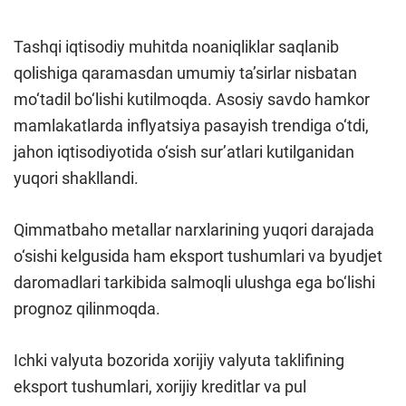
Tashqi iqtisodiy muhitda noaniqliklar saqlanib
qolishiga qaramasdan umumiy ta’sirlar nisbatan
mo‘tadil bo‘lishi kutilmoqda. Asosiy savdo hamkor
mamlakatlarda inflyatsiya pasayish trendiga o‘tdi,
jahon iqtisodiyotida o‘sish sur’atlari kutilganidan
yuqori shakllandi.
Qimmatbaho metallar narxlarining yuqori darajada
o‘sishi kelgusida ham eksport tushumlari va byudjet
daromadlari tarkibida salmoqli ulushga ega bo‘lishi
prognoz qilinmoqda.
Ichki valyuta bozorida xorijiy valyuta taklifining
eksport tushumlari, xorijiy kreditlar va pul