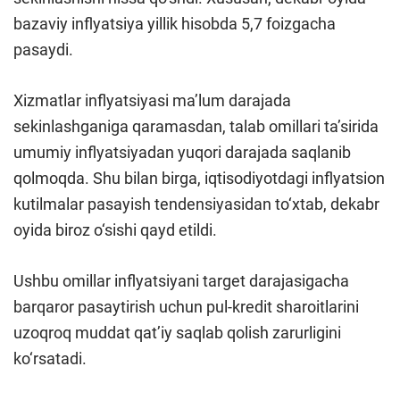
bazaviy inflyatsiya yillik hisobda 5,7 foizgacha
pasaydi.
Xizmatlar inflyatsiyasi ma’lum darajada
sekinlashganiga qaramasdan, talab omillari ta’sirida
umumiy inflyatsiyadan yuqori darajada saqlanib
qolmoqda. Shu bilan birga, iqtisodiyotdagi inflyatsion
kutilmalar pasayish tendensiyasidan to‘xtab, dekabr
oyida biroz o‘sishi qayd etildi.
Ushbu omillar inflyatsiyani target darajasigacha
barqaror pasaytirish uchun pul-kredit sharoitlarini
uzoqroq muddat qat’iy saqlab qolish zarurligini
ko‘rsatadi.